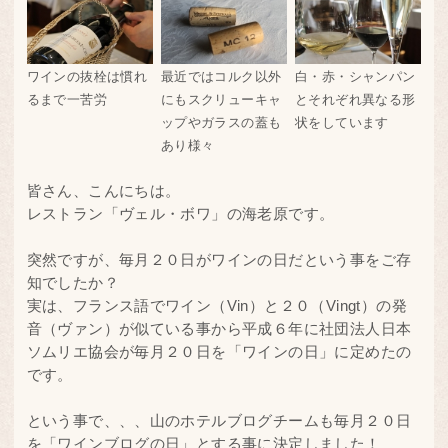
ワインの抜栓は慣れ
最近ではコルク以外
白・赤・シャンパン
るまで一苦労
にもスクリューキャ
とそれぞれ異なる形
ップやガラスの蓋も
状をしています
あり様々
皆さん、こんにちは。
レストラン「ヴェル・ボワ」の海老原です。
突然ですが、毎月２０日がワインの日だという事をご存
知でしたか？
実は、フランス語でワイン（Vin）と２０（Vingt）の発
音（ヴァン）が似ている事から平成６年に社団法人日本
ソムリエ協会が毎月２０日を「ワインの日」に定めたの
です。
という事で、、、山のホテルブログチームも毎月２０日
を「ワインブログの日」とする事に決定しました！